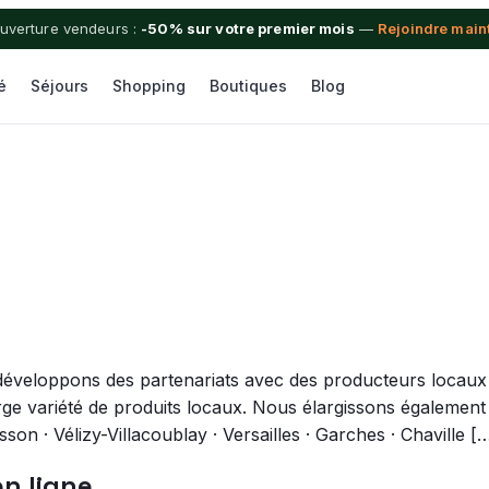
uverture vendeurs :
-50% sur votre premier mois
—
Rejoindre main
é
Séjours
Shopping
Boutiques
Blog
ppons des partenariats avec des producteurs locaux en
ge variété de produits locaux. Nous élargissons également n
son · Vélizy-Villacoublay · Versailles · Garches · Chaville [
en ligne.