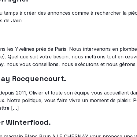
du temps à créer des annonces comme à rechercher la pièce 
s de Jaiio
dans les Yvelines près de Paris. Nous intervenons en plombe
age). Quel que soit votre besoin, nous mettrons tout en œ
ay, nous vous conseillons, nous exécutons et nous géron
snay Rocquencourt.
epuis 2011, Olivier et toute son équipe vous accueillent da
ux. Notre politique, vous faire vivre un moment de plaisir.
ettre […]
r Winterflood.
e magasin Blanc Brun à LE CHESNAY vous propose une vas