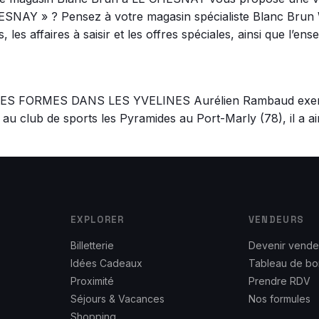
ESNAY » ? Pensez à votre magasin spécialiste Blanc Bru
les affaires à saisir et les offres spéciales, ainsi que l’en
ORMES DANS LES YVELINES Aurélien Rambaud exerce de
 au club de sports les Pyramides au Port-Marly (78), il a a
EXPLORER
VENDEURS
Billetterie
Devenir vende
Idées Cadeaux
Tableau de bo
Proximité
Prendre RDV
Séjours & Vacances
Nos formules
Shopping