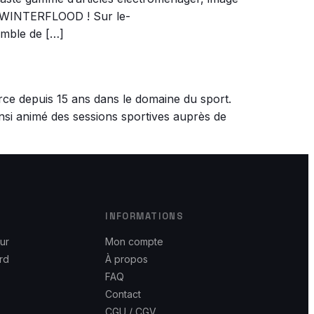
n WINTERFLOOD ! Sur le-
semble de […]
puis 15 ans dans le domaine du sport.
insi animé des sessions sportives auprès de
INFORMATIONS
ur
Mon compte
rd
À propos
FAQ
Contact
CGU / CGV