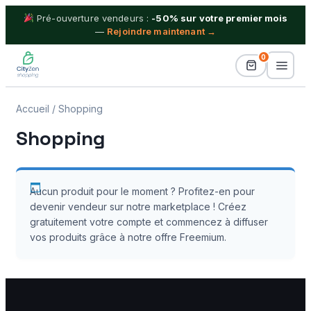
Pré-ouverture vendeurs :
-50% sur votre premier mois
—
Rejoindre maintenant →
0
Accueil
/ Shopping
Billetterie
Shopping
Idées Cadeaux
Proximité
Aucun produit pour le moment ? Profitez-en pour
devenir vendeur sur notre marketplace ! Créez
Séjours & Vacances
gratuitement votre compte et commencez à diffuser
vos produits grâce à notre offre Freemium.
Shopping
Boutiques
Blog