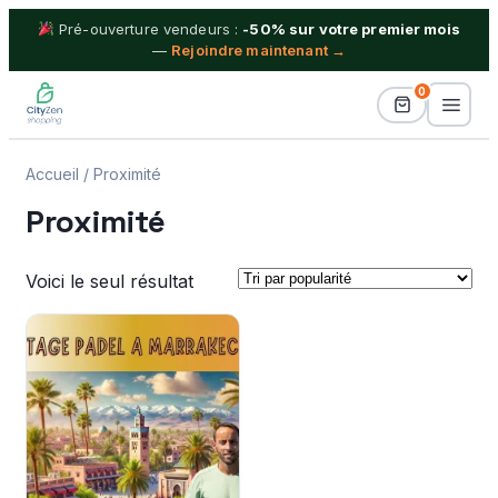
Pré-ouverture vendeurs :
-50% sur votre premier mois
—
Rejoindre maintenant →
0
Accueil
/ Proximité
Billetterie
Proximité
Idées Cadeaux
Voici le seul résultat
Proximité
Séjours & Vacances
Shopping
Boutiques
Blog