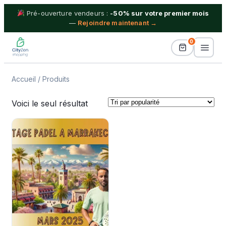
Pré-ouverture vendeurs :
-50% sur votre premier mois
—
Rejoindre maintenant →
0
Accueil
/ Produits
Billetterie
Voici le seul résultat
Idées Cadeaux
Proximité
Séjours & Vacances
Shopping
Boutiques
Blog