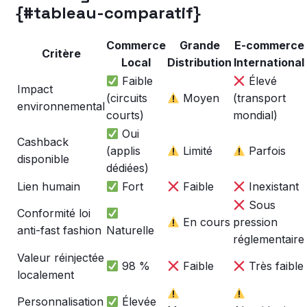
{#tableau-comparatif}
Commerce
Grande
E-commerce
Critère
Local
Distribution
International
Faible
Élevé
Impact
(circuits
Moyen
(transport
environnemental
courts)
mondial)
Oui
Cashback
(applis
Limité
Parfois
disponible
dédiées)
Lien humain
Fort
Faible
Inexistant
Sous
Conformité loi
En cours
pression
anti-fast fashion
Naturelle
réglementaire
Valeur réinjectée
98 %
Faible
Très faible
localement
Personnalisation
Élevée