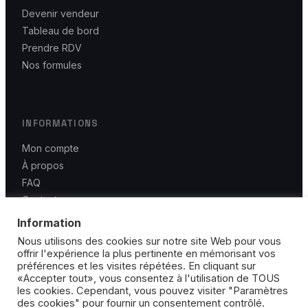
Devenir vendeur
Tableau de bord
Prendre RDV
Nos formules
INFORMATIONS
Mon compte
À propos
FAQ
Contact
CGU / CGV
Information
Mentions légales
Nous utilisons des cookies sur notre site Web pour vous
offrir l'expérience la plus pertinente en mémorisant vos
préférences et les visites répétées. En cliquant sur
«Accepter tout», vous consentez à l'utilisation de TOUS
les cookies. Cependant, vous pouvez visiter "Paramètres
des cookies" pour fournir un consentement contrôlé.