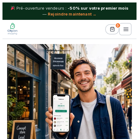
Pré-ouverture vendeurs :
-50% sur votre premier mois
—
Rejoindre maintenant →
0
Billetterie
Idées Cadeaux
Proximité
Séjours & Vacances
Shopping
Boutiques
Blog