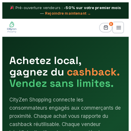
Pré-ouverture vendeurs :
-50% sur votre premier mois
—
Rejoindre maintenant →
0
Billetterie
Achetez local,
Idées Cadeaux
gagnez du
cashback.
Proximité
Vendez sans limites.
Séjours & Vacances
CityZen Shopping connecte les
Shopping
consommateurs engagés aux commerçants de
Boutiques
proximité. Chaque achat vous rapporte du
cashback réutilisable. Chaque vendeur
Blog