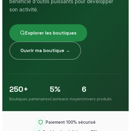
bénéficie d'outils puissants pour développer
son activité.
Devenir vendeur
Explorer les boutiques
Mon compte
Ouvrir ma boutique →
250+
5%
6
Boutiques partenaires
Cashback moyen
Univers produits
Paiement 100% sécurisé